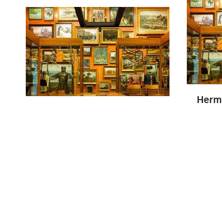
Herm
Herman Adama ten voeten
uit met sabel