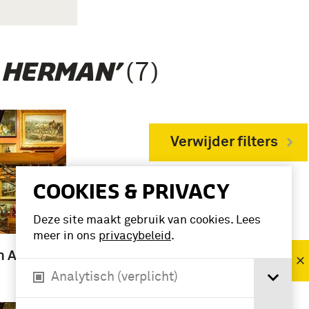
(7)
 HERMAN’
Verwijder filters
COOKIES & PRIVACY
VERFIJN RESULTAAT
Deze site maakt gebruik van cookies. Lees
Deelcollectie
meer in ons
privacybeleid
.
Fotografisch
an Adama
materiaal (7)
Analytisch (verplicht)