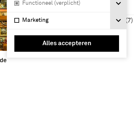
Namen /
Functioneel (verplicht)
instellingen
Marketing
Adama, Herman (7)
Alles accepteren
 de
ng