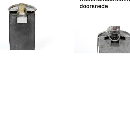
doorsnede
dstichtende
miet) handgranaat,
rlands model NR 12
Rookpot (Hexiet)
Nederlands model
met ontsteker NR 
doorsnede