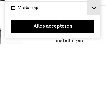
(1939-1945) (19)
Marketing
chronologie (18)
Meer
Alles accepteren
Namen /
instellingen
3e Regiment
Huzaren (1867-
1922) (41)
Pels-Rijcken, A.J.
(40)
 NR 1
19,
Koninklijke
Landmacht
(1813/1814-heden)
(23)