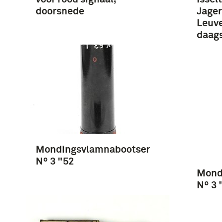
doorsnede
Jager
Leuve
daags
Mondingsvlamnabootser
Nº 3 "52
Mond
Nº 3 