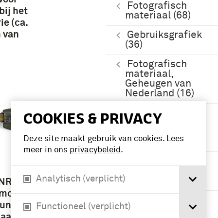
Fotografisch
bij het
materiaal (68)
ie (ca.
n van
Gebruiksgrafiek
(36)
Fotografisch
materiaal,
Geheugen van
Nederland (16)
Meer
COOKIES & PRIVACY
Deze site maakt gebruik van cookies. Lees
Periode
meer in ons
privacybeleid
.
1951-2000 (29)
Analytisch (verplicht)
1901-1950 (28)
NR 4,
mortier,
Tweede
undel,
Functioneel (verplicht)
Wereldoorlog
aak,