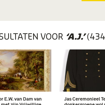
SULTATEN VOOR
(434
‘A.J.’
r E.W. van Dam van
Jas Ceremonieel T
 met zijn Vrijwillige
donkergroene wol 