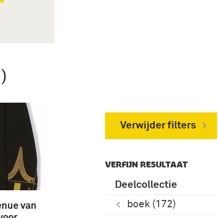
)
Verwijder filters
VERFIJN RESULTAAT
Deelcollectie
boek (172)
enue van
voor