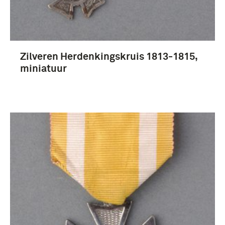
Documenten (15)
Prenten en Tekeningen (12)
boek (8)
Zilveren Herdenkingskruis 1813-1815,
Meer
miniatuur
Indonesische onafhankelijkheidsstrijd (1945-
1949) (7)
mobilisatie (1914-1918) (3)
Meidagen 1940 (3)
Politionele Acties (1947-1949) (3)