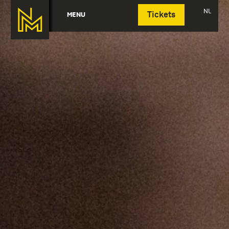
Deutsch
NL
MENU
Tickets