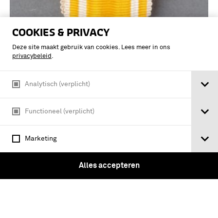
COOKIES & PRIVACY
Deze site maakt gebruik van cookies. Lees meer in ons
privacybeleid
.
Analytisch (verplicht)
Zilveren Herdenkingskruis 1813-1815
Functioneel (verplicht)
Marketing
Alles accepteren