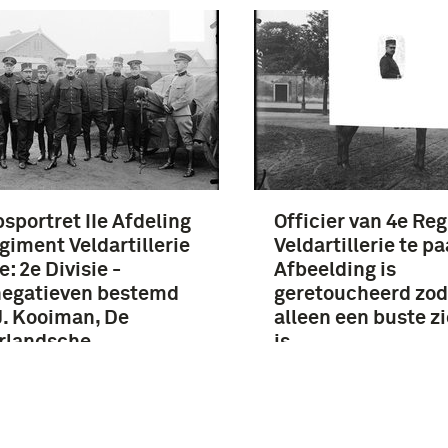
sportret IIe Afdeling
Officier van 4e Re
giment Veldartillerie
Veldartillerie te pa
e: 2e Divisie -
Afbeelding is
negatieven bestemd
geretoucheerd zod
J. Kooiman, De
alleen een buste z
rlandsche
is
dmacht en hare
isatie in 1914