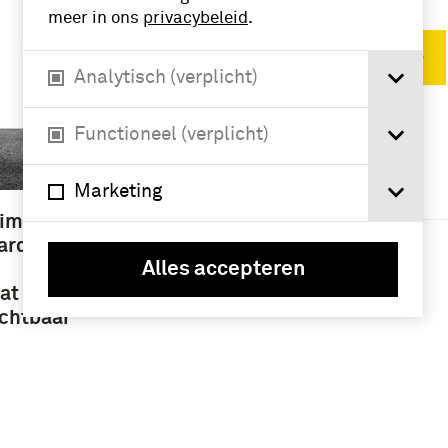
meer in ons
privacybeleid
.
Verwijder filters
Analytisch (verplicht)
Functioneel (verplicht)
VERFIJN RESULTAAT
Namen /
Marketing
instellingen
giment
veldartillerie (3)
ard.
Alles accepteren
at
ichtbaar