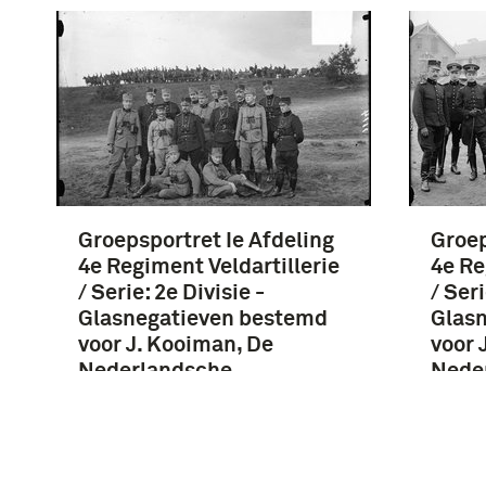
Groepsportret Ie Afdeling
Groep
4e Regiment Veldartillerie
4e Re
/ Serie: 2e Divisie -
/ Seri
Glasnegatieven bestemd
Glas
voor J. Kooiman, De
voor 
Nederlandsche
Nede
Strijdmacht en hare
Strij
Mobilisatie in 1914
Mobil