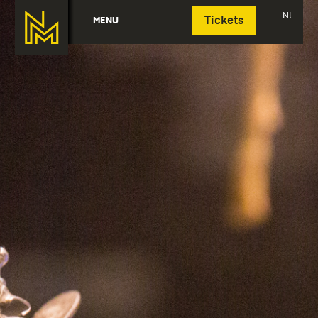
Deutsch
NL
MENU
Tickets