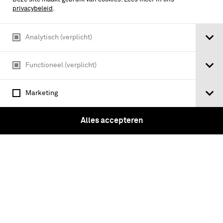
privacybeleid
.
Analytisch (verplicht)
Functioneel (verplicht)
Marketing
2e Regiment Luchtdoelartillerie
Alles accepteren
oorlogszakboekje van Droffelaar G.
1938
Tickets