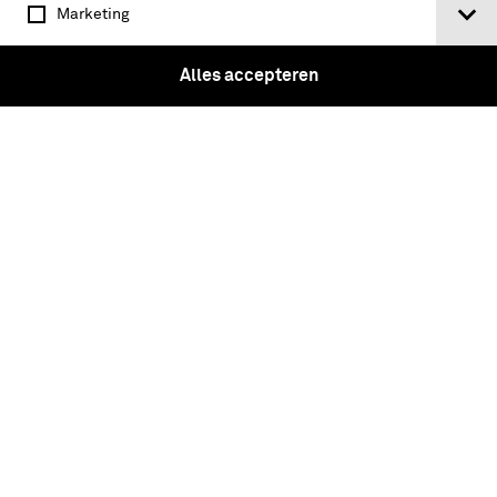
Marketing
Alles accepteren
Dragonders 1866-1867. Huzaar 1867, 1e
of 2e Regiment. Officier 4e Regiment.
2e Regiment Dragonders. Luitenant der
Huzaren 1867, 2e of 4e Regiment