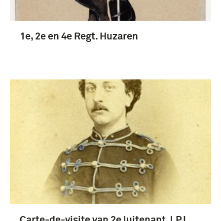
1e, 2e en 4e Regt. Huzaren
Carte-de-visite van 2e luitenant J.P.L.