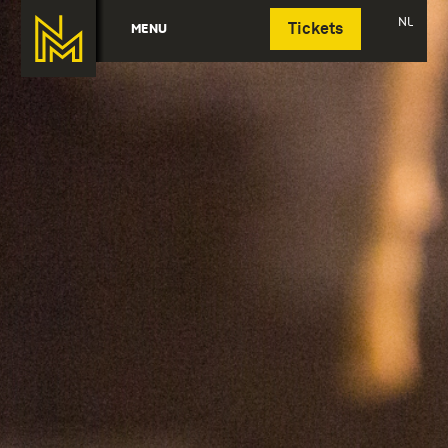
Deutsch
NL
MENU
Tickets