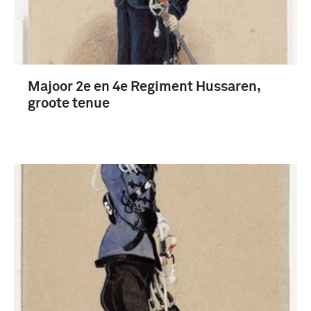
huzaar (Wapen der Cavalerie) (4)
2e Regiment Huzaren (1867-1922) (4)
Koninklijke Landmacht (1813/1814-heden) (3)
Majoor 2e en 4e Regiment Hussaren,
groote tenue