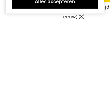
Alles accepteren
Bourgondische Tijd
(14e eeuw-15e
eeuw) (3)
Namen /
instellingen
Philips de
Stoute (3)
Geografie
Frankrijk (3)