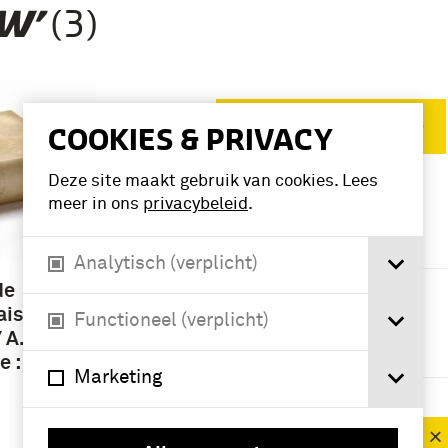
(3)
W’
Verwijder filters
COOKIES & PRIVACY
Deze site maakt gebruik van cookies. Lees
meer in ons
privacybeleid
.
VERFIJN RESULTAAT
Deelcollectie
Analytisch (verplicht)
biografie (3)
de
aison
Functioneel (verplicht)
 A.G.P.
Periode
 : T. 1
Marketing
1351-1400 (3)
1401-1450 (3)