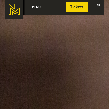
Deutsch
NL
MENU
Tickets