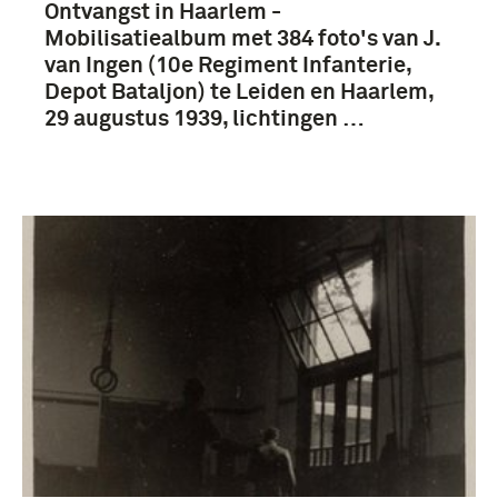
Ontvangst in Haarlem -
10e Depot Bataljon (351)
Mobilisatiealbum met 384 foto's van J.
van Ingen (10e Regiment Infanterie,
Departement van Defensie (22)
Depot Bataljon) te Leiden en Haarlem,
29 augustus 1939, lichtingen …
Militaire Geneeskundige Dienst (9)
Meer