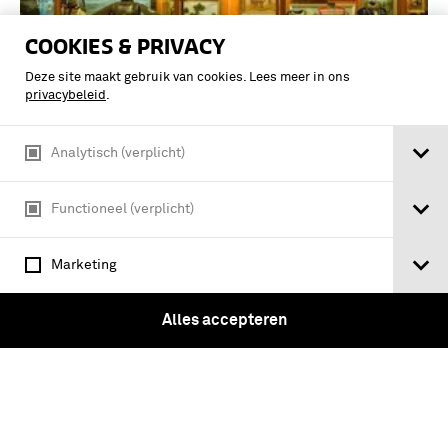
COOKIES & PRIVACY
Deze site maakt gebruik van cookies. Lees meer in ons
privacybeleid
.
Verzameling van 36 foto's van een
winterse oefening - Verzameling foto's
van de sectie communicatie van de 43e
Analytisch (verplicht)
Gemechaniseerde Brigade (43
Mechbrig)
Functioneel (verplicht)
Marketing
Alles accepteren
Tickets