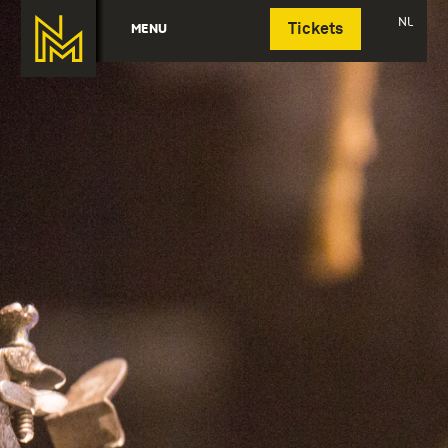
Deutsch
NL
MENU
Tickets