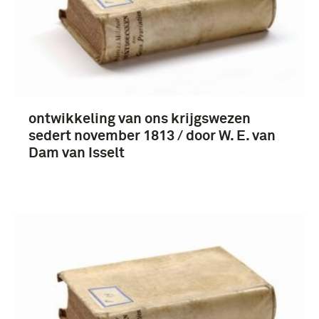
jager te paard (Wapen der Cavalerie) (4)
Koninklijke Landmacht (1813/1814-heden) (4)
cavalerie (4)
ontwikkeling van ons krijgswezen
sedert november 1813 / door W. E. van
Dam van Isselt
Nederland (6)