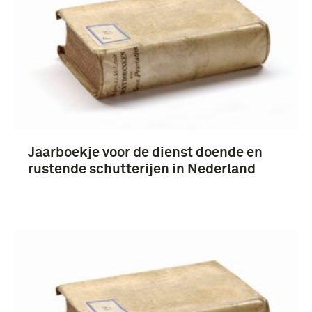
Prenten en Tekeningen, Collectie Ten Raa (34)
boek (7)
voorschrift (4)
Jaarboekje voor de dienst doende en
rustende schutterijen in Nederland
Koninkrijk der Nederlanden (1815-heden) (51)
1851-1900 (3)
Koninkrijk Holland (1806-1810) (3)
infanterie (6)