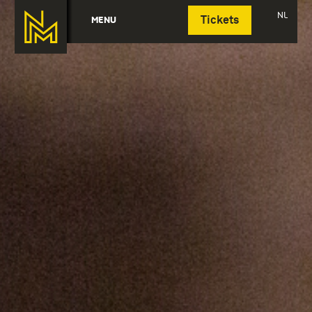
Deutsch
NL
MENU
Tickets