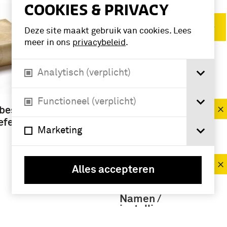
COOKIES & PRIVACY
Verwijder filters
Deze site maakt gebruik van cookies. Lees
meer in ons
privacybeleid
.
VERFIJN RESULTAAT
Analytisch (verplicht)
Deelcollectie
Functioneel (verplicht)
brochure (5)
bestuur
efensie]
Marketing
Periode
1951-2000 (5)
Alles accepteren
Namen /
instellingen