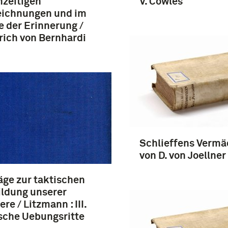
hzeitigen
V. Cowles
eichnungen und im
e der Erinnerung /
rich von Bernhardi
Schlieffens Vermä
von D. von Joellner
äge zur taktischen
ldung unserer
ere / Litzmann : III.
sche Uebungsritte