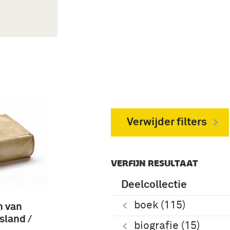
Verwijder filters
VERFIJN RESULTAAT
Deelcollectie
boek (115)
n van
sland /
biografie (15)