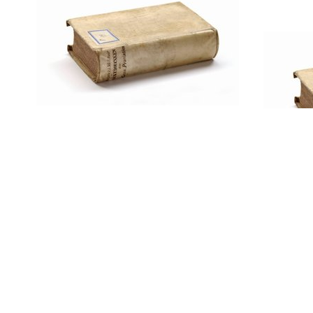
Taktisches Handbuch / von
Wirth
Vorbe
Exame
Akade
zum 