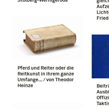
Stolberg-Wernigerode
gleic
Aufz
Licht
Fried
Pferd und Reiter oder die
Reitkunst in ihrem ganze
Umfange... / von Theodor
Heinze
Beitr
Ausbi
Offizi
Takti