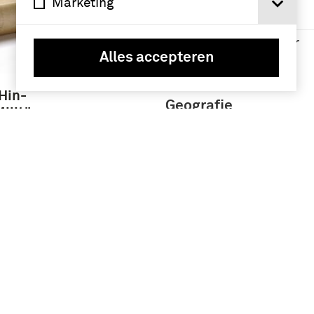
Namen /
Marketing
instellingen
Wilhelm II (keizer
van Duitsland) (9)
Alles accepteren
Hin-
Geografie
ilitär-
mer
Keizerrijk
Duitsland
(1870-1918)
(150)