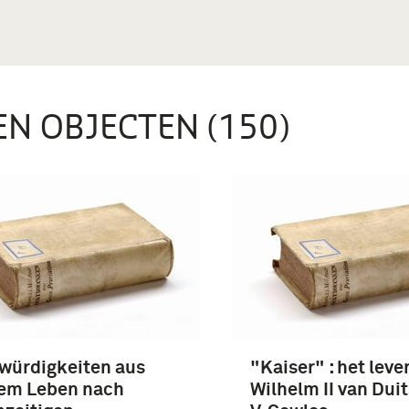
EN OBJECTEN (150)
würdigkeiten aus
"Kaiser" : het leve
em Leben nach
Wilhelm II van Duit