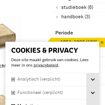
studieboek (6)
handboek (3)
Periode
1851-1900 (150)
COOKIES & PRIVACY
1901-1950 (37)
Deze site maakt gebruik van cookies. Lees
1801-1850 (12)
meer in ons
privacybeleid
.
chtnis /
Eerste
Wereldoorlog
Analytisch (verplicht)
(1914-1918) (4)
Meer
Functioneel (verplicht)