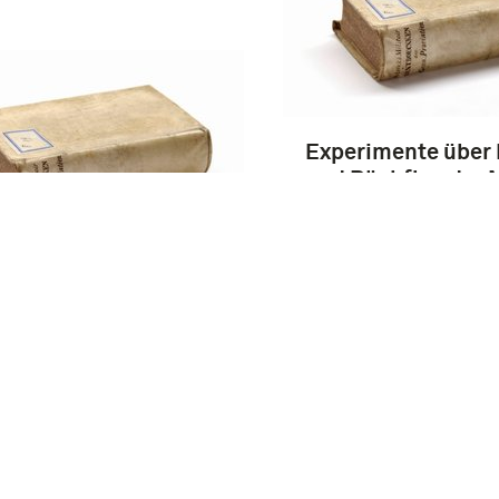
Experimente über 
und Rückflug der M
Brieftauben / Fell
reitung für das
n zur Kriegs-
mie : ein Rathgeber
Selbststudium