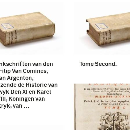
kschriften van den
Tome Second.
Filip Van Comines,
an Argenton,
zende de Historie van
yk Den XI en Karel
III, Koningen van
ryk, van …