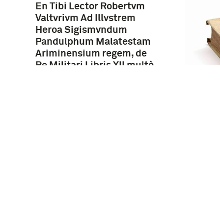
En Tibi Lector Robertvm
Valtvrivm Ad Illvstrem
Heroa Sigismvndum
Pandulphum Malatestam
Ariminensium regem, de
Re Militari Libris XII multò
emaculatius, ac picturis,
quæ plurimæ in …
Tome