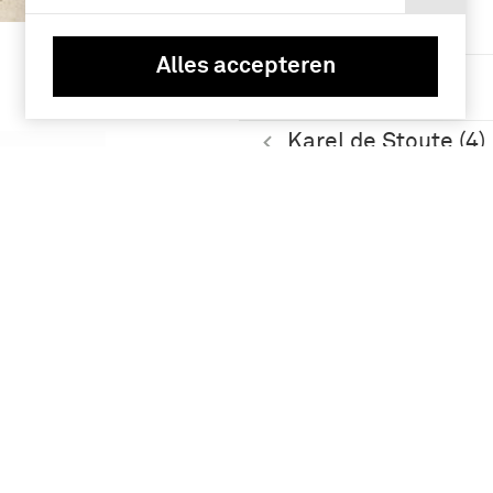
Namen /
instellingen
Alles accepteren
Philips de Goede
(5)
Karel de Stoute (4)
Geografie
Frankrijk (11)
Nederland (10)
Nederlanden ( tot
1579) (9)
Nederlanden (tot
1579) (7)
Meer