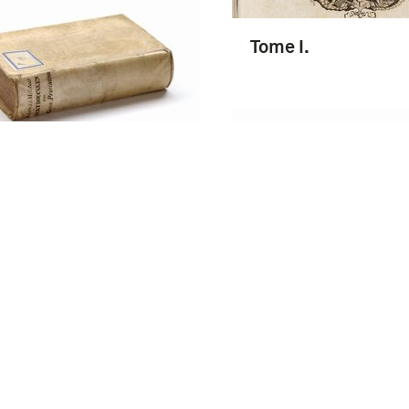
Tome I.
 Quatrieme.
Tome Troisième.