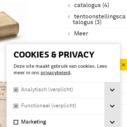
catalogus (4)
tentoonstellingsca
talogus (3)
Meer
COOKIES & PRIVACY
Periode
1451-1500 (80)
Deze site maakt gebruik van cookies. Lees
meer in ons
privacybeleid
.
1501-1550 (46)
1401-1450 (39)
Analytisch (verplicht)
1551-1600 (34)
Functioneel (verplicht)
Meer
Marketing