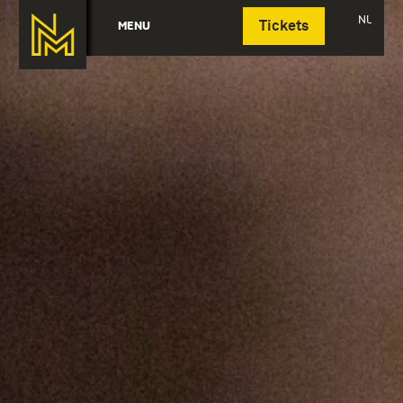
Deutsch
NL
MENU
Tickets