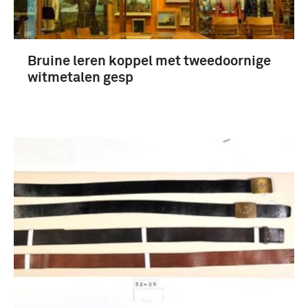
roman (177)
onderscheidingen (117)
Bruine leren koppel met tweedoornige
Meer
witmetalen gesp
Tweede Wereldoorlog (1939-1945) (8142)
1901-1950 (343)
Bezetting (1940-1945) (303)
Interbellum (1918-1939) (237)
Meer