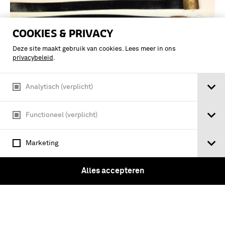
COOKIES & PRIVACY
Deze site maakt gebruik van cookies. Lees meer in ons
privacybeleid
.
Analytisch (verplicht)
Donkerbruine leren koppel met
Functioneel (verplicht)
geelmetalen gesp
Marketing
Alles accepteren