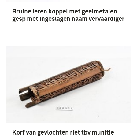
Alle dienstvakken (313)
Bruine leren koppel met geelmetalen
gesp met ingeslagen naam vervaardiger
artillerie (305)
infanterie (283)
Wehrmacht (203)
Meer
Nederland (1090)
Derde Rijk (1933-1945) (387)
Verenigde Staten van Amerika (346)
Duitsland (240)
Korf van gevlochten riet tbv munitie