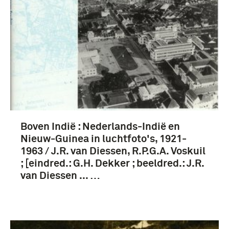
boek (15)
artikel (3)
Boven Indië : Nederlands-Indië en
Pacifische Oorlog (1941-1945) (27)
Nieuw-Guinea in luchtfoto's, 1921-
Japanse bezetting van Nederlands-Indië (1942-
1963 / J.R. van Diessen, R.P.G.A. Voskuil
1945) (11)
; [eindred.: G.H. Dekker ; beeldred.: J.R.
van Diessen ... …
Tweede Wereldoorlog (1939-1945) (8)
Bersiap-periode (1945-1946) (5)
Meer