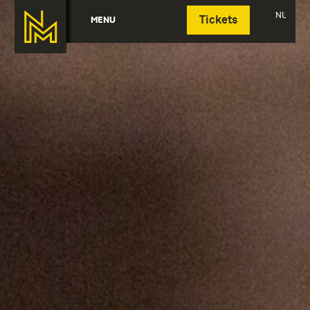
Deutsch
NL
MENU
Tickets