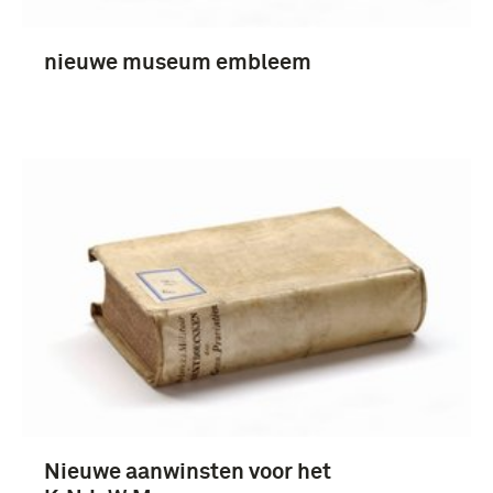
handboek (239)
nieuwe museum embleem
Meer
1951-2000 (5320)
1901-1950 (921)
1851-1900 (277)
1801-1850 (116)
Meer
Nieuwe aanwinsten voor het
Koninklijke Landmacht (1813/1814-heden) (232)