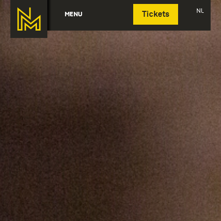
Deutsch
NL
MENU
Tickets