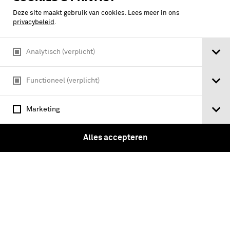
Deze site maakt gebruik van cookies. Lees meer in ons
privacybeleid
.
Bijzondere onderscheidingstekenen
gedragen door personeel beneden de
Analytisch (verplicht)
rang van Sergeant-Majoor bij de
verbindingstroepen van 1945 tot ca.
Functioneel (verplicht)
1955
Marketing
Alles accepteren