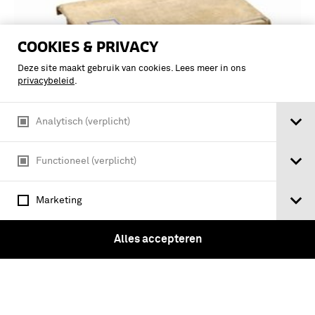
COOKIES & PRIVACY
Deze site maakt gebruik van cookies. Lees meer in ons
privacybeleid
.
Analytisch (verplicht)
conservation of artifacts made from
Functioneel (verplicht)
plant materials / Mary-Lou E. Florian,
Dale Paul Kronkright, Ruth E. Norton
Marketing
Alles accepteren