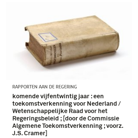
boek (2763)
rapport (471)
brochure (433)
handboek (239)
RAPPORTEN AAN DE REGERING
Meer
komende vijfentwintig jaar : een
toekomstverkenning voor Nederland /
Wetenschappelijke Raad voor het
Regeringsbeleid ; [door de Commissie
Algemene Toekomstverkenning ; voorz.
1951-2000 (5320)
J.S. Cramer]