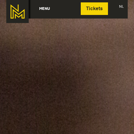
Deutsch
NL
MENU
Tickets