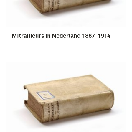
biografie (259)
handboek (124)
woordenboek (97)
Mitrailleurs in Nederland 1867-1914
Meer
1851-1900 (4011)
1901-1950 (936)
1801-1850 (759)
Frans-Duitse oorlog (1870-1871) (511)
Meer