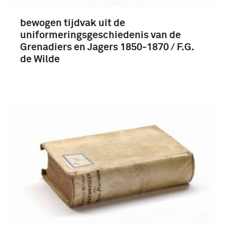
bewogen tijdvak uit de
Koninklijk Nederlands-Indisch Leger (1830-1950)
uniformeringsgeschiedenis van de
(61)
Grenadiers en Jagers 1850-1870 / F.G.
de Wilde
Koninklijke Landmacht (1813/1814-heden) (43)
Koninklijke Marine (1905-....) (25)
Militaire Geneeskundige Dienst (22)
Meer
Nederland (675)
Frankrijk (309)
Duitsland (251)