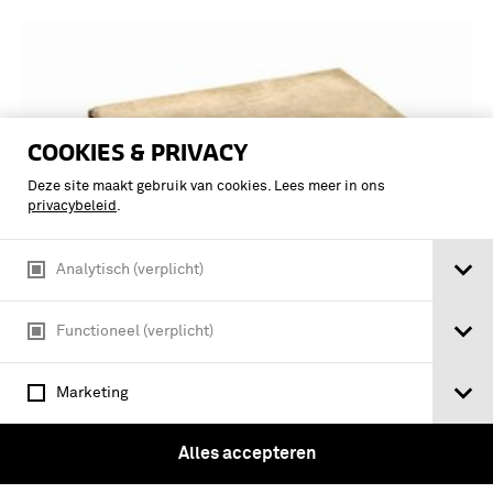
COOKIES & PRIVACY
Deze site maakt gebruik van cookies. Lees meer in ons
privacybeleid
.
Analytisch (verplicht)
commissie voor de invoering van een
Functioneel (verplicht)
nieuw achterlaadgeweer 1866-1870 /
E.P.M. Ramakers
Marketing
Alles accepteren