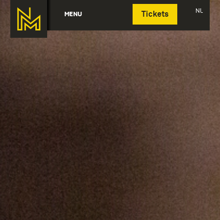
Deutsch
NL
MENU
Tickets