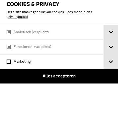
COOKIES & PRIVACY
Deze site maakt gebruik van cookies. Lees meer in ons
privacybeleid
.
Analytisch (verplicht)
Functioneel (verplicht)
Verslag over het voorgevallene tijdens
den ijsgang op de Nederlandsche
Marketing
rivieren in de maanden december 1887
en januari 1888
Alles accepteren