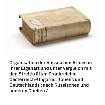
boek (2850)
biografie (259)
handboek (124)
woordenboek (97)
Organisation der Russischen Armee in
Meer
ihrer Eigenart und unter Vergleich mit
den Streitkräften Frankreichs,
Oesterreich-Ungarns, Italiens und
Deutschlands : nach Russischen und
anderen Quellen / …
1851-1900 (4011)
1901-1950 (936)