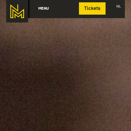
Deutsch
NL
MENU
Tickets