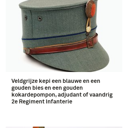
hoofddeksels (35)
adjudant (35)
Veldgrijze kepi een blauwe en een
vaandrig (17)
gouden bies en een gouden
Militaire Huis (8)
kokardepompon, adjudant of vaandrig
2e Regiment Infanterie
Juliana (koningin der Nederlanden) (6)
Meer