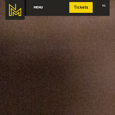
Deutsch
NL
MENU
Tickets