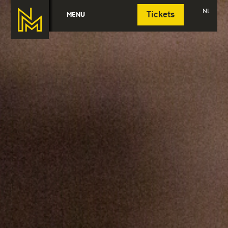
Deutsch
NL
MENU
Tickets