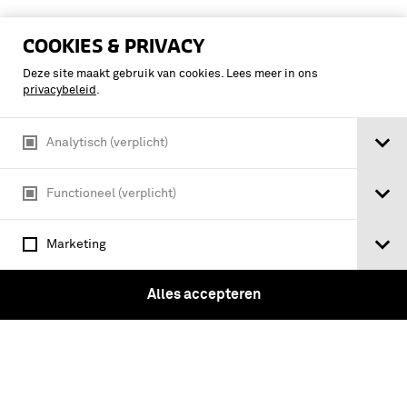
COOKIES & PRIVACY
Deze site maakt gebruik van cookies. Lees meer in ons
privacybeleid
.
Analytisch (verplicht)
Functioneel (verplicht)
Marketing
Platte pet, gedragen door Vice-
Alles accepteren
Admiraal H.E. Rambonnet, adjudant
van HMK Juliana 1975-1978