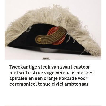
hoofddeksels (31)
Militaire Huis (31)
Tweekantige steek van zwart castoor
Juliana (koningin der Nederlanden) (8)
met witte struisvogelveren, lis met zes
adjudant (8)
spiralen en een oranje kokarde voor
ceremonieel tenue civiel ambtenaar
Vice-admiraal (6)
Meer