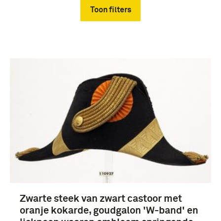
Toon filters
Verwijder filters
hoofddeksels (4)
generaal (4)
Zwarte steek van zwart castoor met
Hasselman, Hendrik Dirk Stephaan (4)
oranje kokarde, goudgalon 'W-band' en