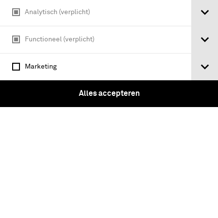
Analytisch (verplicht)
Functioneel (verplicht)
Marketing
Alles accepteren
Tweekantige steek van zwart castoor
met lisknoop waarop embleem
springende granaat en goudgalon 'W-
band' voor ceremonieel tenue Generaal
H.D.S. Hasselman