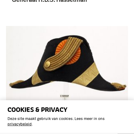
COOKIES & PRIVACY
Zwarte steek in hoedendoos voor
Generaal H.D.S. Hasselman
Deze site maakt gebruik van cookies. Lees meer in ons
privacybeleid
.