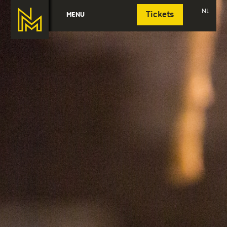
Deutsch
NL
MENU
Tickets