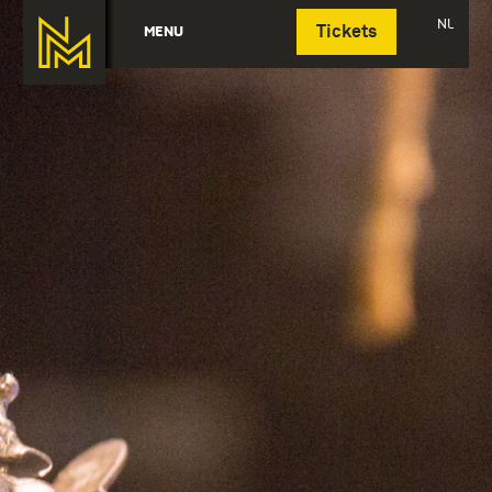
Deutsch
NL
MENU
Tickets