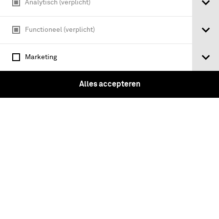
Analytisch (verplicht)
Functioneel (verplicht)
Marketing
Koninkrijk der Nederlanden in de
Tweede Wereldoorlog / L. de Jong : Dl. 1:
Alles accepteren
Voorspel
Tickets