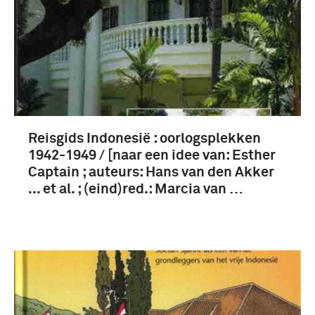
boek (13)
Bersiap-periode (1945-1946) (13)
Reisgids Indonesië : oorlogsplekken
Japanse bezetting van Nederlands-Indië (1942-
1945) (5)
1942-1949 / [naar een idee van: Esther
Captain ; auteurs: Hans van den Akker
Indonesische onafhankelijkheidsstrijd (1945-
... et al. ; (eind)red.: Marcia van …
1949) (4)
Pacifische Oorlog (1941-1945) (4)
Meer