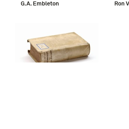
G.A. Embleton
Ron V
horse soldier, 1776-1943 :
the United States
cavalryman : his uniforms,
arms, accoutrements, and
equipments / by Randy
Steffen ; illustrations by
Randy Steffen