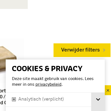
Verwijder filters
COOKIES & PRIVACY
VERFIJN RESULTAAT
Deze site maakt gebruik van cookies. Lees
Deelcollectie
meer in ons
privacybeleid
.
boek (4)
orth
 / [by]
Analytisch (verplicht)
d Gerry
Periode