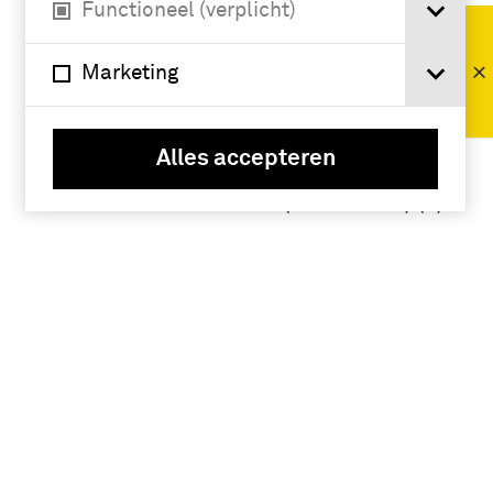
Functioneel (verplicht)
Amerikaans-
Indiaanse
oorlogen (c
Marketing
1850- c 1890)
(4)
Alles accepteren
Amerikaanse
Burgeroorlog
(1861-1865) (3)
Namen /
instellingen
landstrijdkracht
en (Verenigde
Staten van
Noord-Amerika)
(4)