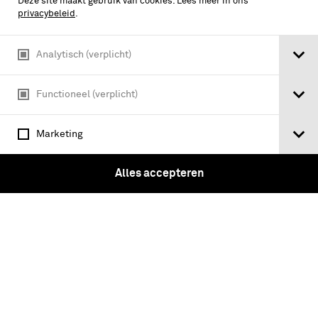
Deze site maakt gebruik van cookies. Lees meer in ons
privacybeleid
.
Analytisch (verplicht)
Functioneel (verplicht)
Huzaren, 3e Regiment, 2e Regiment
Marketing
Alles accepteren