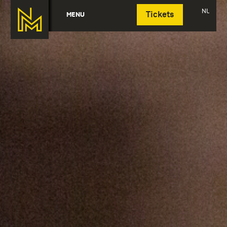
Deutsch
NL
MENU
Tickets