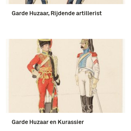
huzaar (Wapen der Cavalerie) (149)
Garde Huzaar, Rijdende artillerist
Koninklijke Landmacht (1813/1814-heden) (36)
cavalerie (21)
Regiment Huzaren Nr 6 (1815-1841) (16)
Meer
Garde Huzaar en Kurassier