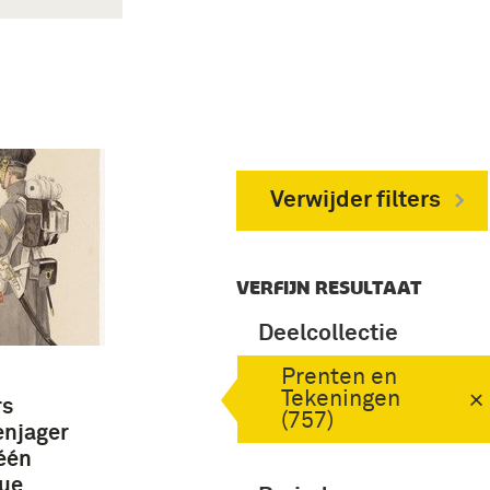
Verwijder filters
VERFIJN RESULTAAT
Deelcollectie
Prenten en
Tekeningen
rs
(757)
enjager
 één
nue