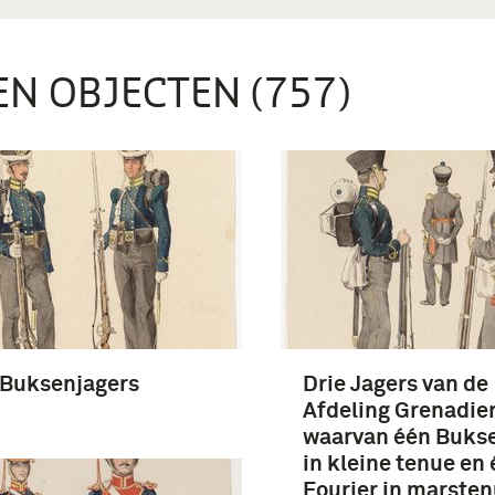
EN OBJECTEN (757)
 Buksenjagers
Drie Jagers van de
Afdeling Grenadie
waarvan één Buks
in kleine tenue en
Fourier in marste