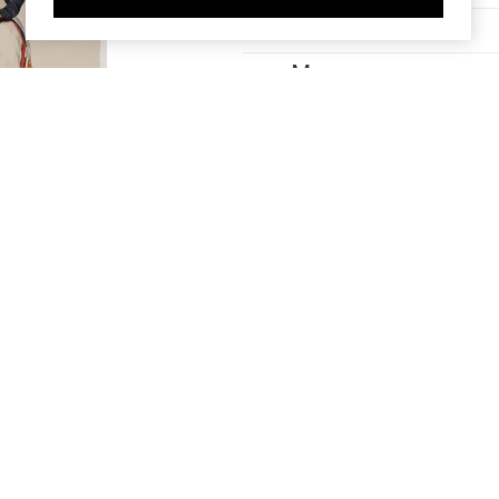
cavalerie (61)
Meer
Geografie
 en
Bremen (7)
eer met
t
Duitsland (7)
iers
Enschede (7)
Nederland (7)