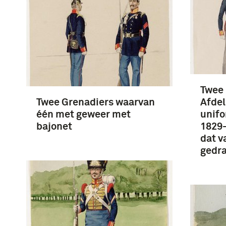
Twee
Twee Grenadiers waarvan
Afdel
één met geweer met
unifo
bajonet
1829-
dat v
gedr