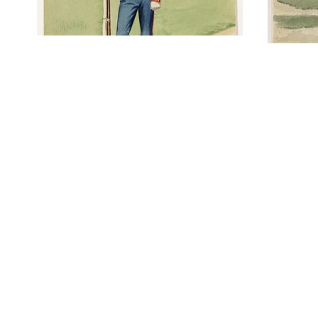
Grenadier met berenmuts
en geweer met bajonet
Serge
Gren
en ge
1835
Twee Grenadiers met
geweer met bajonet, één
daarvan draagt een