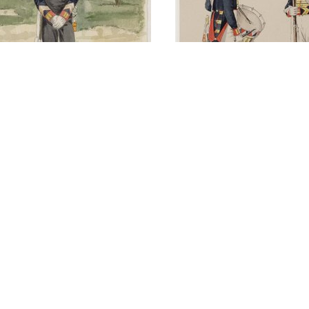
ant-majoor van de
adiers met berenmuts
Tamboer met trom
weer met bajonet ca.
korporaal met gew
bajonet beiden me
berenmuts, Grenad
1843