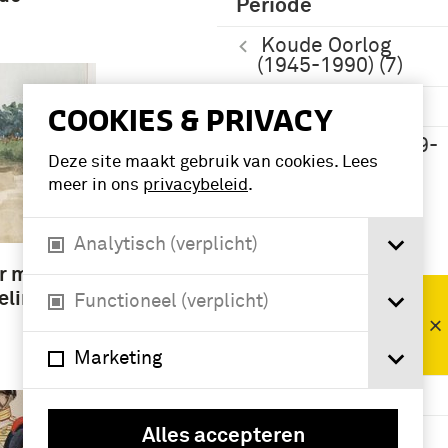
Periode
Koude Oorlog
(1945-1990) (7)
1801-1850 (4)
COOKIES & PRIVACY
mobilisatie (1939-
Deze site maakt gebruik van cookies. Lees
1940) (3)
meer in ons
privacybeleid
.
Namen /
Analytisch (verplicht)
instellingen
r met
Koninklijke
eling
Functioneel (verplicht)
Landmacht
(1813/1814-
heden) (757)
Marketing
infanterie (136)
artillerie (68)
Alles accepteren