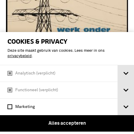
COOKIES & PRIVACY
Deze site maakt gebruik van cookies. Lees meer in ons
privacybeleid
.
Analytisch (verplicht)
Vliegveiligheidsaffiche: Sluipvliegen...
werk onder hoogspanning
Functioneel (verplicht)
Marketing
Alles accepteren