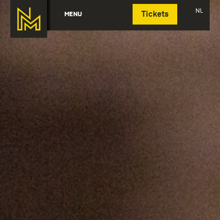
Deutsch
NL
MENU
Tickets