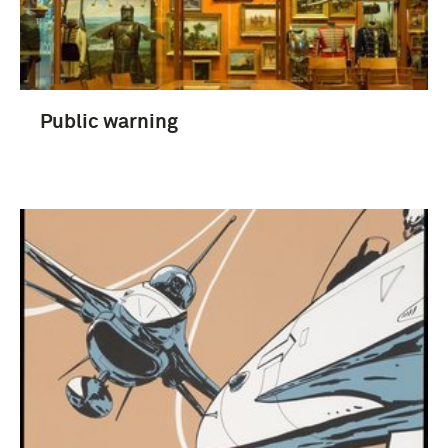
Mobilisatie (1914-1915) (11)
Public warning
Koninklijke Landmacht (1813/1814-heden)
(35)
EOD (7)
artillerie (4)
huzaar (Wapen der Cavalerie) (3)
Nederland (35)