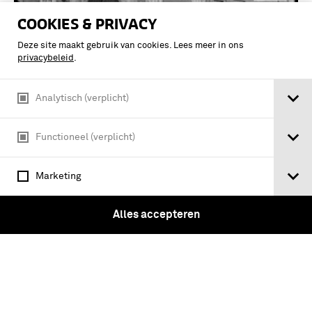
COOKIES & PRIVACY
Deze site maakt gebruik van cookies. Lees meer in ons
privacybeleid
.
Analytisch (verplicht)
Functioneel (verplicht)
Groepsportret officieren en
burgerleraren van de K.M.A. / Serie:
Marketing
Militair onderwijs - Glasnegatieven
bestemd voor J. Kooiman, De
Alles accepteren
Nederlandsche Strijdmacht en hare
Mobilisatie in 1914