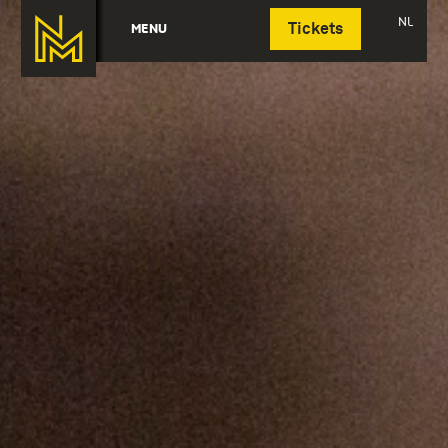
Deutsch
NL
MENU
Tickets