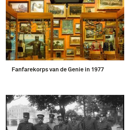
Fotografisch materiaal (1587)
Genie (1587)
Fanfarekorps van de Genie in 1977
Koninklijke Landmacht (1813/1814-heden) (1311)
onbekend (294)
Landstrijdkrachten (Nederland) (89)
Meer