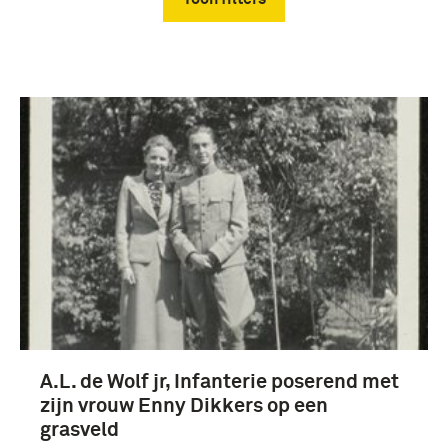
Verwijder filters
Fotografisch materiaal (4)
Koninklijke Landmacht (1813/1814-heden) (4)
A.L. de Wolf jr, Infanterie poserend met
Wolf, jr A.L. de (4)
zijn vrouw Enny Dikkers op een
infanterie (3)
grasveld