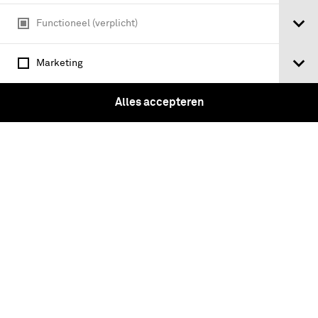
Functioneel (verplicht)
Marketing
Alles accepteren
Zinken identiteitsplaatje van Anton L.
de Wolf, 10e Regiment Infanterie