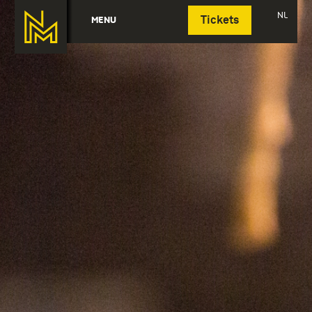
Deutsch
NL
MENU
Tickets