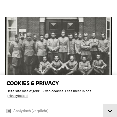
COOKIES & PRIVACY
Groep militairen poserend voor een
Deze site maakt gebruik van cookies. Lees meer in ons
privacybeleid
.
gebouw, rechts boven staand A.L. de
Wolf jr, Infanterie
Analytisch (verplicht)