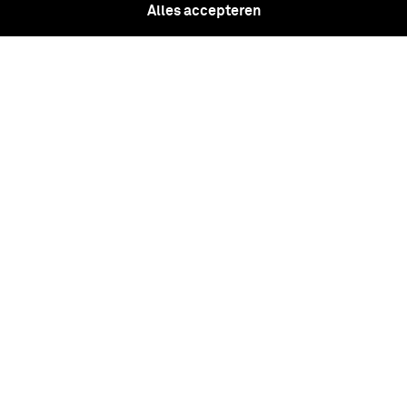
Alles accepteren
Platte pet met rode band voor een
generaal in dienst van het Militaire Huis