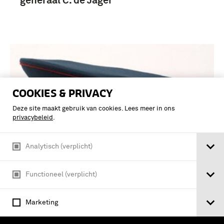
generaal C. de Jager
COOKIES & PRIVACY
Deze site maakt gebruik van cookies. Lees meer in ons
privacybeleid
.
Analytisch (verplicht)
Functioneel (verplicht)
Platte lakense pet, donker blauwgroen,
bestemd voor generaal Sovjet-Unie
Marketing