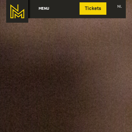
Deutsch
NL
MENU
Tickets