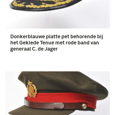
generaal (82)
Donkerblauwe platte pet behorende bij
opperofficier (24)
het Geklede Tenue met rode band van
KNIL (12)
generaal C. de Jager
Koninklijke Luchtmacht (1953-....) (10)
Meer
Nederland (25)
Nederlands-Indië (4)