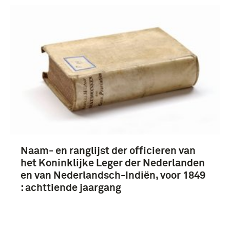
boek, naamlijst (202)
mobilisatie (1914-1918) (4)
Naam- en ranglijst der officieren van
het Koninklijke Leger der Nederlanden
en van Nederlandsch-Indiën, voor 1849
Koninklijke Landmacht (1813/1814-heden) (151)
: achttiende jaargang
Koninklijke Marine (1905-....) (50)