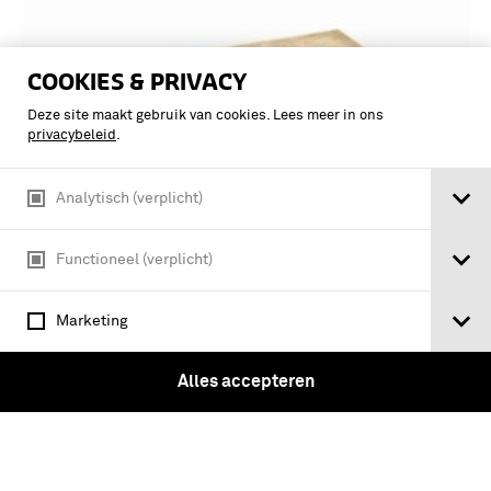
COOKIES & PRIVACY
Deze site maakt gebruik van cookies. Lees meer in ons
privacybeleid
.
Analytisch (verplicht)
Functioneel (verplicht)
Naamboek van officieren der
Koninklijke Marine op 1 januari 1984 /
Marketing
samengesteld door de zorg van het
Ministerie van Defensie (Marine)
Alles accepteren