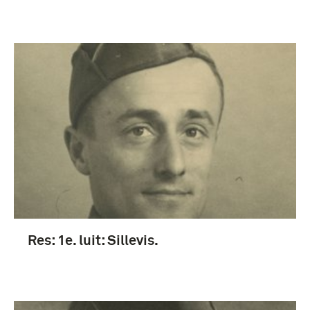
Schwing, A.A. (139)
Meer
Res: 1e. luit: Sillevis.