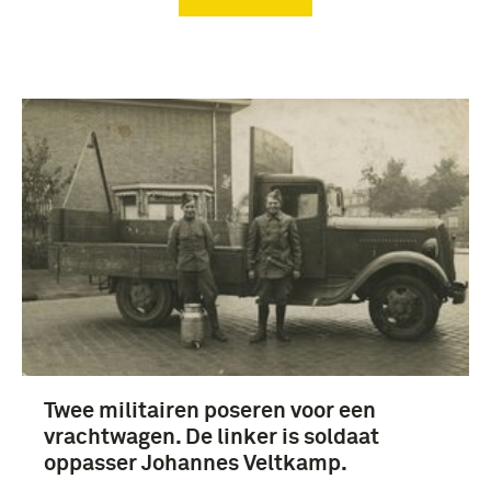
Verwijder filters
Fotografisch materiaal (139)
jager (Wapen der Infanterie) (139)
Twee militairen poseren voor een
48e Compagnie Pantserafweergeschut (1940)
(139)
vrachtwagen. De linker is soldaat
oppasser Johannes Veltkamp.
Regiment Jagers (1913-1940) (139)