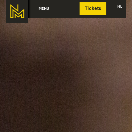
Deutsch
NL
MENU
Tickets