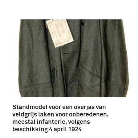
Verwijder filters
uniformen (19)
onberedenen (19)
Standmodel voor een overjas van
Alle dienstvakken (11)
veldgrijs laken voor onberedenen,
Soldaat (4)
meestal infanterie, volgens
beschikking 4 april 1924
infanterie (3)