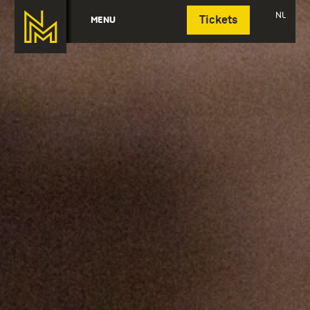
Deutsch
NL
MENU
Tickets