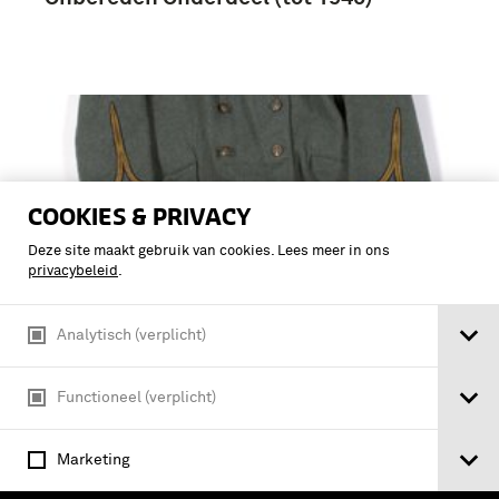
COOKIES & PRIVACY
Deze site maakt gebruik van cookies. Lees meer in ons
privacybeleid
.
Analytisch (verplicht)
Functioneel (verplicht)
Overjas, Veldjas Veldtenue van grove
grijze stof, algemeen gebruik voor een
Marketing
sergeant der Infanterie of Genie,
hospitaal soldaat (tot 1940), met