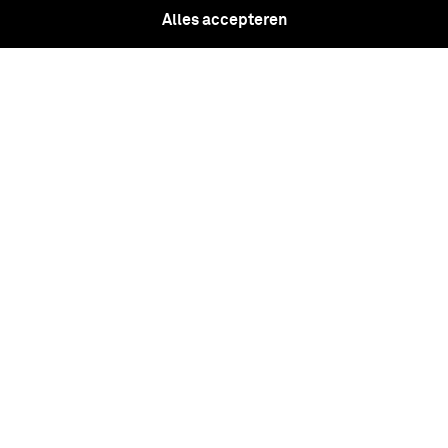
bronskleurige knopen waarop
Alles accepteren
afbeelding …
Overjas, Veldjas Veldtenue van grijze
stof, Algemeen voor een eerste