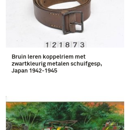
Prenten en Tekeningen (11)
boek (11)
rapport (3)
Bruin leren koppelriem met
zwartkleurig metalen schuifgesp,
Eerste Wereldoorlog (1914-1918) (8)
Japan 1942-1945
Pacifische Oorlog (1941-1945) (5)
Russisch-Japanse oorlog (1904-1905) (3)
landstrijdkrachten (Japan) (31)