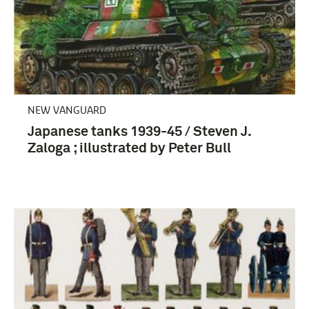
infanterie (9)
cavalerie (6)
NEW VANGUARD
Japan (8)
Japanese tanks 1939-45 / Steven J.
Zaloga ; illustrated by Peter Bull