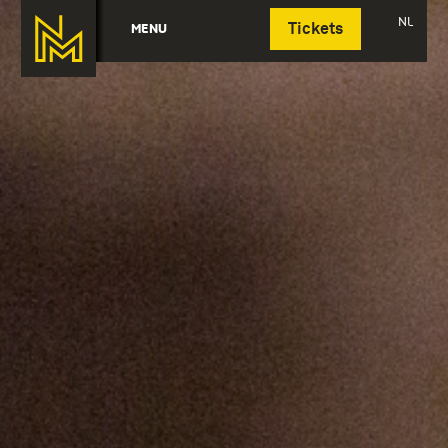
Deutsch
NL
MENU
Tickets