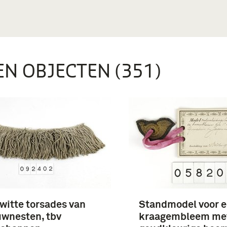
EN OBJECTEN (351)
witte torsades van
Standmodel voor 
wnesten, tbv
kraagembleem me