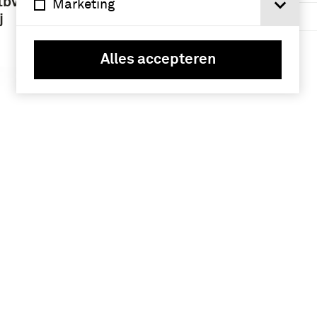
tbv
Marketing
Alkmaar (3)
j
Maastricht (3)
Alles accepteren
uwnest
 kap met
orsades,
e