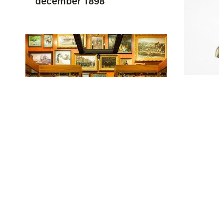
december 1898
Rood
besta
schou
offic
Stukje wit-rood-blauw
hoorn
galon in w-vorm, model-
infan
1828 tbv Tamboer
Schutterij