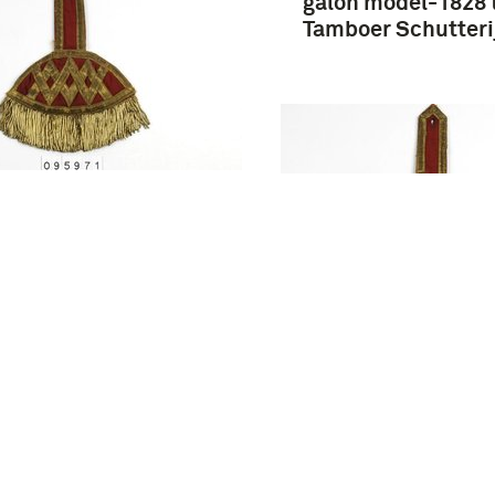
galon model-1828 
Tamboer Schutteri
/gouden zwaluwnest
ande uit een kap met
dertong en torsades,
ier tamboer/
blazer van de
terie
Rood/gouden zwal
bestaande uit een
schoudertong en t
officier tamboer/
hoornblazer van d
infanterie