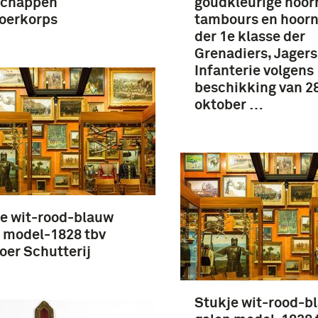
chappen
goudkleurige hoor
oerkorps
tambours en hoorn
der 1e klasse der
Grenadiers, Jagers
Infanterie volgens
beschikking van 2
oktober …
e wit-rood-blauw
 model-1828 tbv
er Schutterij
Stukje wit-rood-b