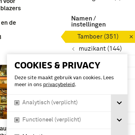
n voor
blazers
Namen /
 en de
instellingen
Tamboer (351)
8
muzikant (144)
Landmacht (97)
COOKIES & PRIVACY
hoornblazer (59)
Deze site maakt gebruik van cookies. Lees
Meer
meer in ons
privacybeleid
.
Analytisch (verplicht)
Geografie
Nederland (186)
Functioneel (verplicht)
lauw
Amsterdam (4)