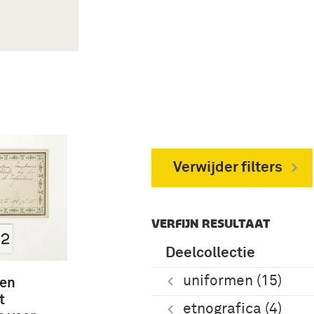
Verwijder filters
VERFIJN RESULTAAT
Deelcollectie
uniformen (15)
een
t
etnografica (4)