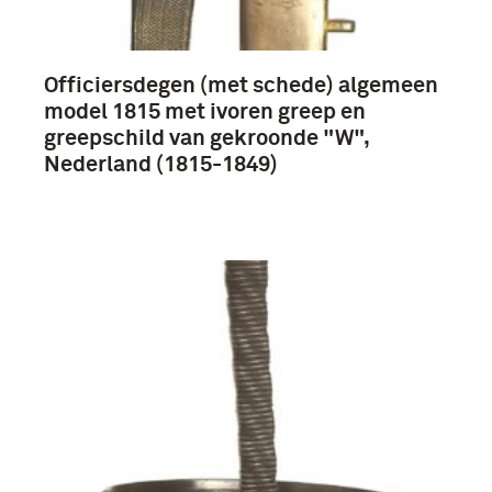
uitrustingsstukken (106)
blanke wapens (10)
Officiersdegen (met schede) algemeen
Meer
model 1815 met ivoren greep en
greepschild van gekroonde "W",
Nederland (1815-1849)
Tweede Wereldoorlog (1939-1945) (77)
Eerste Wereldoorlog (1914-1918) (11)
Interbellum (1918-1939) (3)
Landmacht (3383)
artillerie (719)