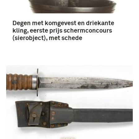
infanterie (234)
Officier (146)
Degen met komgevest en driekante
kling, eerste prijs schermconcours
Meer
(sierobject), met schede
Nederland (1005)
Duitsland (124)
Groot-Brittannië (83)
Frankrijk (52)
Meer