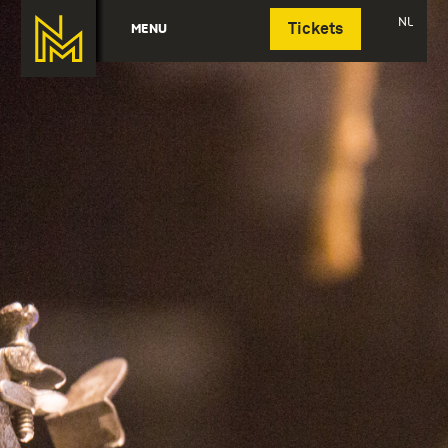
Deutsch
NL
MENU
Tickets