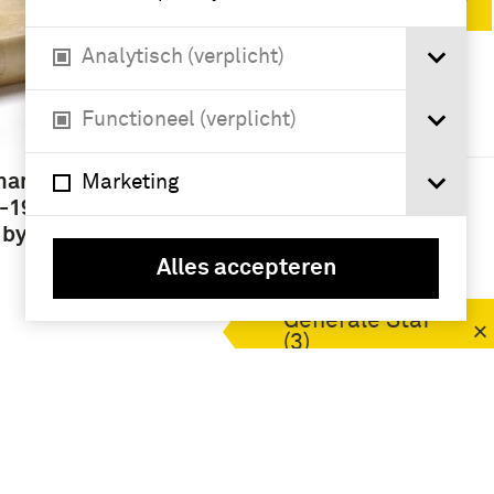
Verwijder filters
Analytisch (verplicht)
VERFIJN RESULTAAT
Functioneel (verplicht)
Deelcollectie
boek (3)
rman
Marketing
-1945 /
. by
Namen /
Alles accepteren
instellingen
Generale Staf
(3)
Geografie
Pruisen
(koninkrijk) (3)