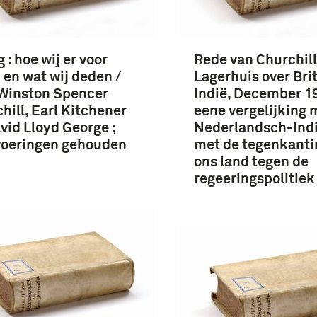
 : hoe wij er voor
Rede van Churchill
 en wat wij deden /
Lagerhuis over Bri
Winston Spencer
Indië, December 19
hill, Earl Kitchener
eene vergelijking 
vid Lloyd George ;
Nederlandsch-Indi
voeringen gehouden
met de tegenkanti
ons land tegen de
regeeringspolitie