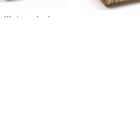
battle / speeches by
ight Hon. Winston S.
Secret session spe
hill ; comp. by
(delivered to the H
lph S. Churchill
Commons 1940-194
Winston S. Churchil
comp. by Charles 
d World War /
on S. Churchill