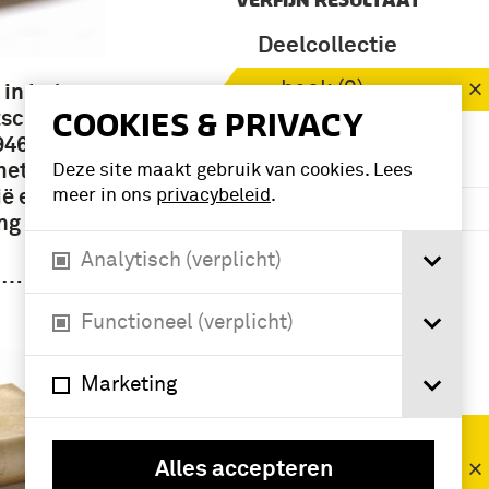
VERFIJN RESULTAAT
Deelcollectie
boek (9)
 in het
COOKIES & PRIVACY
tsch-
46 :
Periode
met
Deze site maakt gebruik van cookies. Lees
ë en
meer in ons
privacybeleid
.
1901-1950 (9)
ng in
Tweede
Analytisch (verplicht)
Wereldoorlog
k …
(1939-1945) (6)
Functioneel (verplicht)
Namen /
Marketing
instellingen
Churchill,
Winston
Alles accepteren
Leonard