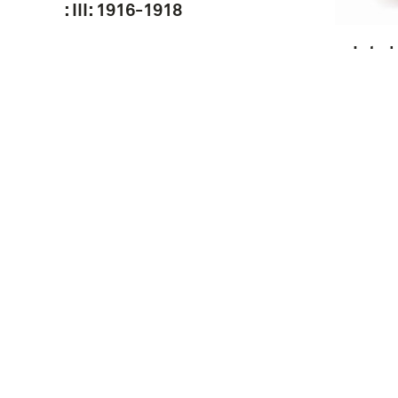
: III: 1916-1918
Into 
the R
Churc
Rando
Winston Churchill's
oorlogsredevoeringen : een
keuze uit de
redevoeringen, die de
minister-president van
Groot-Brittannië van Juni
Secon
1940 tot September 1943
Winst