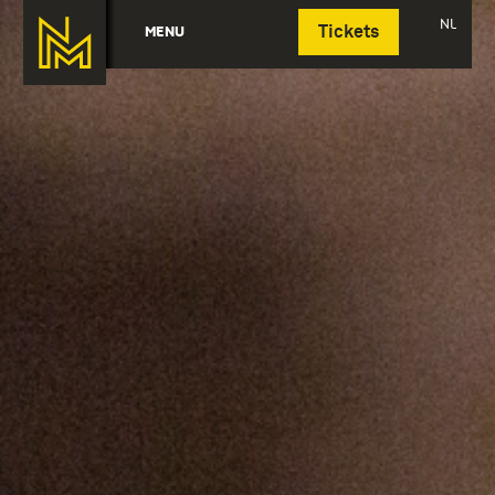
Deutsch
NL
MENU
Tickets