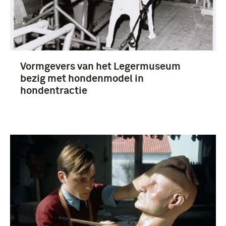
Braat, Cees (28)
Vormgevers van het Legermuseum
Legermuseum Leiden (15)
bezig met hondenmodel in
Legermuseum (9)
hondentractie