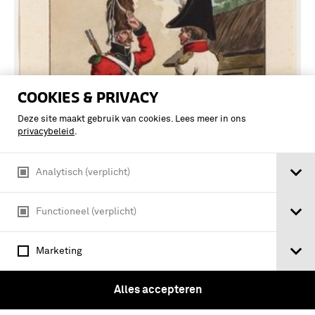
COOKIES & PRIVACY
Deze site maakt gebruik van cookies. Lees meer in ons
privacybeleid
.
Analytisch (verplicht)
Sappeur en luitenant-adjudant van de
Garde Jagers: 1805-1806
Functioneel (verplicht)
Marketing
Alles accepteren