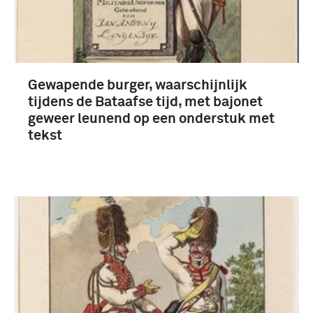
Prenten en Tekeningen (206)
Gebruiksgrafiek (163)
Fotografisch materiaal, Collectie De Wilde (26)
Gewapende burger, waarschijnlijk
Meer
tijdens de Bataafse tijd, met bajonet
geweer leunend op een onderstuk met
tekst
mobilisatie (1914-1918) (3)
onbekend (2285)
Koninklijke Landmacht (1813/1814-heden) (738)
Genie (298)