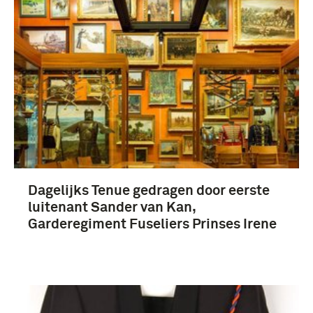
uniformen (21)
hoofddeksels (7)
onderscheidingen (4)
Dagelijks Tenue gedragen door eerste
luitenant Sander van Kan,
Kan, A.A. van (Sander) (152)
Garderegiment Fuseliers Prinses Irene
Eerste luitenant (87)
Koninklijke Militaire Academie (68)
Garderegiment Fuseliers Prinses Irene (24)