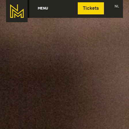
Deutsch
NL
MENU
Tickets