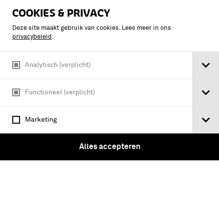
COOKIES & PRIVACY
Deze site maakt gebruik van cookies. Lees meer in ons
privacybeleid
.
Analytisch (verplicht)
Functioneel (verplicht)
Uniform Ceremonieel Tenue
ceremonieel tenue gedragen door
Marketing
Sander van Kan cadet van de
Koninklijke Militaire Academie (KMA)
Alles accepteren