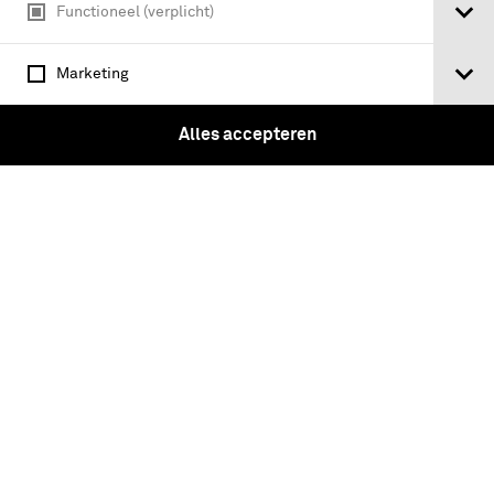
Functioneel (verplicht)
Marketing
Alles accepteren
Zwarte attila met blauwe tressen
Ceremonieel Tenue, gedragen door
luitenant-generaal van E.J.C. van
Hootegem Generale Staf, Infanterie