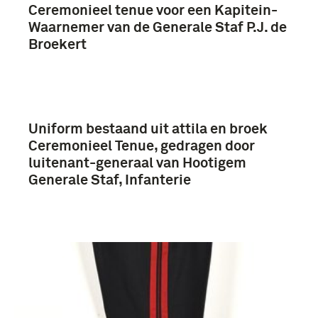
Meer
Ceremonieel tenue voor een Kapitein-
Waarnemer van de Generale Staf P.J. de
Broekert
Eerste Wereldoorlog (1914-1918) (7)
1801-1850 (3)
Uniform bestaand uit attila en broek
Ceremonieel Tenue, gedragen door
luitenant-generaal van Hootigem
Generale Staf, Infanterie
Generale Staf (743)
Koninklijke Landmacht (1813/1814-heden) (56)
Generaal-majoor (55)
Officier (54)
Meer