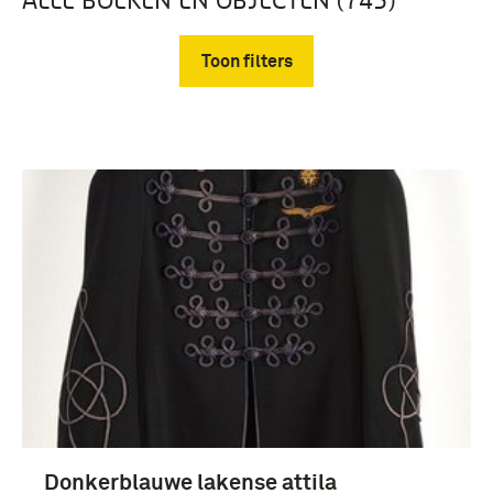
Toon filters
Verwijder filters
uniformen (206)
boek (95)
Prenten en Tekeningen (58)
hoofddeksels (54)
Donkerblauwe lakense attila