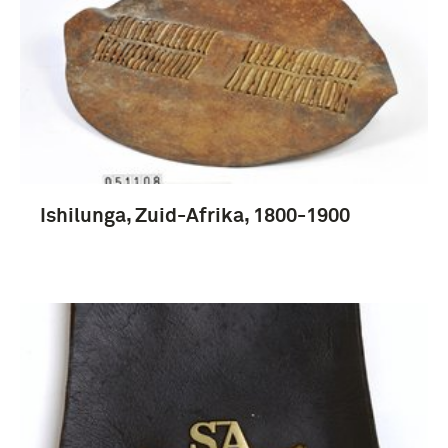
boek (145)
geluidscassette (20)
grammofoonplaat (5)
rapport (5)
Ishilunga, Zuid-Afrika, 1800-1900
Meer
Boerenoorlogen (1880-1902) (112)
1851-1900 (33)
1901-1950 (33)