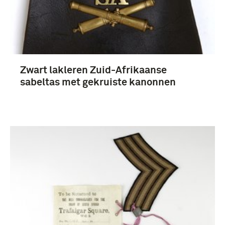
1951-2000 (15)
Meer
Zwart lakleren Zuid-Afrikaanse
landstrijdkrachten (Groot-Brittannië) (5)
sabeltas met gekruiste kanonnen
Verenigde Oost-Indische Compagnie (VOC) (4)
Botha, Louis (3)
Marine (3)
Zuid-Afrika (219)