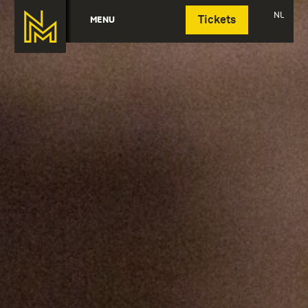
Deutsch
NL
MENU
Tickets