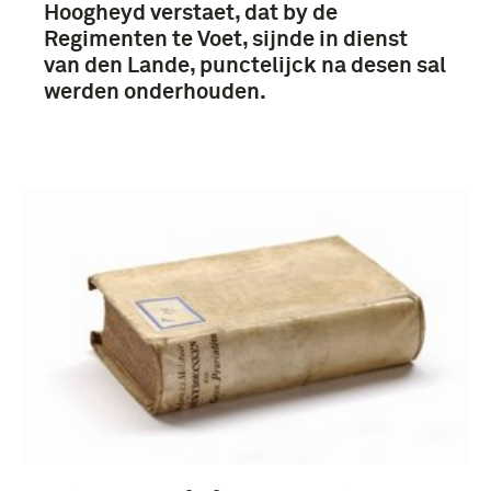
Hoogheyd verstaet, dat by de
Regimenten te Voet, sijnde in dienst
Republiek der Verenigde Provinciën (1579-
van den Lande, punctelijck na desen sal
1795) (4)
werden onderhouden.