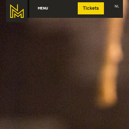
Deutsch
NL
MENU
Tickets