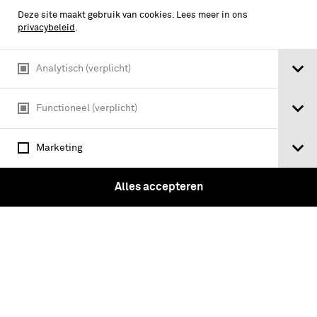
Pieckenier; Mitsgaders Op het doen der
Deze site maakt gebruik van cookies. Lees meer in ons
Evolutien, volgens de Woorden van
privacybeleid
.
Commando. Naer alle …
Analytisch (verplicht)
Functioneel (verplicht)
Marketing
Alles accepteren
Ordre Op de handelinge van Musquet en