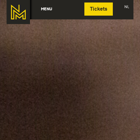
Deutsch
NL
MENU
Tickets