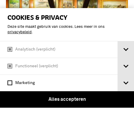
COOKIES & PRIVACY
Deze site maakt gebruik van cookies. Lees meer in ons
privacybeleid
.
Analytisch (verplicht)
Functioneel (verplicht)
Nederlands gasmasker (zonder
Marketing
filterbus) verpakt in gasmaskerbus met
diverse toebehoren, Model IV (1940) tbv
Alles accepteren
Nederlandse Burgerluchtbescherming
(werd Model H genoemd tussen 1938 en
1940) (compleet)