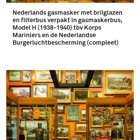
Nederlands gasmasker met brilglazen
Civiel ? (47)
en filterbus verpakt in gasmaskerbus,
Luchtbescherming (47)
Model H (1938-1940) tbv Korps
Mariniers en de Nederlandse
Alle dienstvakken (36)
Burgerluchtbescherming (compleet)
Korps Mariniers (9)
Meer
Nederland (47)