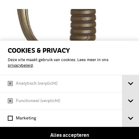
COOKIES & PRIVACY
Deze site maakt gebruik van cookies. Lees meer in ons
privacybeleid
.
Analytisch (verplicht)
Sabel voor officieren van de infanterie
Functioneel (verplicht)
model 1852, met zeer rond gevest
messing gevest
Marketing
Alles accepteren