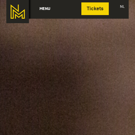
Deutsch
NL
MENU
Tickets