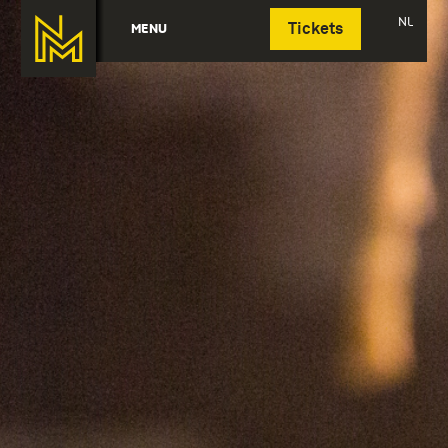
Deutsch
NL
MENU
Tickets