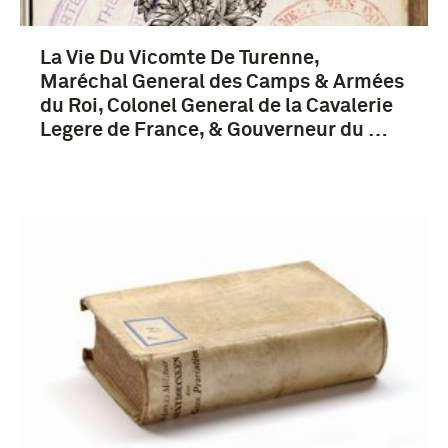
1651-1700 (5)
La Vie Du Vicomte De Turenne,
1601-1650 (3)
Maréchal General des Camps & Armées
du Roi, Colonel General de la Cavalerie
Legere de France, & Gouverneur du …
Turenne, Henri de La Tour d'Auvergne, vicomte
de (5)
Frankrijk (5)